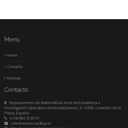
Menú
Home
Contacto
Noticias
Contacto
Departamento de Matemáticas Area de Estadística e
Investigación Operativa Universitat Jaume I, E-12006, Castellón de la
Plana, España
(+34) 964 72 83 91
catedraeurocop@uji.es