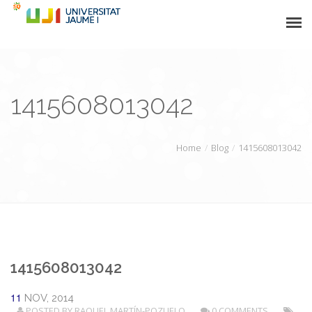
NEWS
1415608013042
STAFF
PROJECTS
Home
Blog
1415608013042
ACADEMIC INFO
PARTNERS
CONTACT
1415608013042
11
NOV, 2014
POSTED BY
RAQUEL MARTÍN-POZUELO
0 COMMENTS