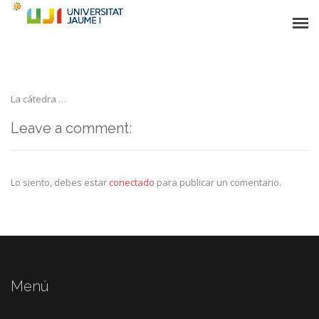
NEWS
La cátedra …
STAFF
Leave a comment:
PROJECTS
ACADEMIC INFO
Lo siento, debes estar
conectado
para publicar un comentario.
PARTNERS
CONTACT
Menú