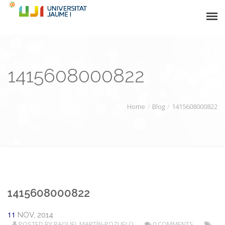
NEWS
1415608000822
STAFF
PROJECTS
Home
Blog
1415608000822
ACADEMIC INFO
PARTNERS
CONTACT
1415608000822
11
NOV, 2014
POSTED BY
RAQUEL MARTÍN-POZUELO
0 COMMENTS