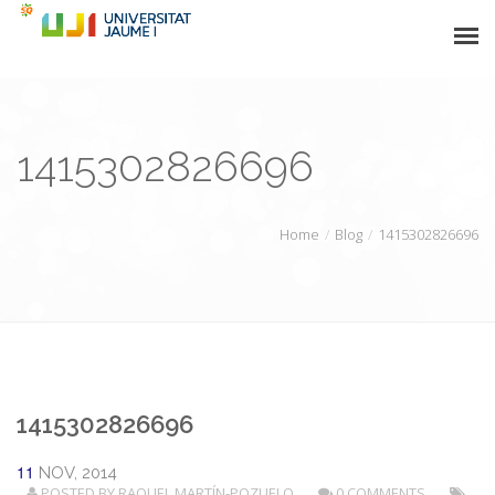
NEWS
1415302826696
STAFF
PROJECTS
Home
Blog
1415302826696
ACADEMIC INFO
PARTNERS
CONTACT
1415302826696
11
NOV, 2014
POSTED BY
RAQUEL MARTÍN-POZUELO
0 COMMENTS