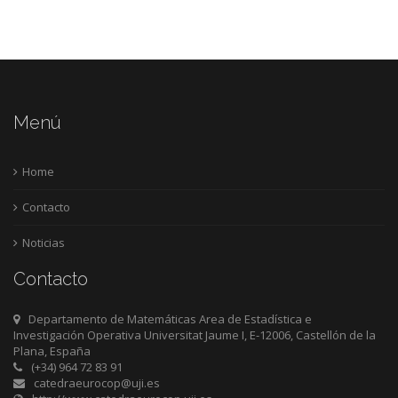
Menú
Home
Contacto
Noticias
Contacto
Departamento de Matemáticas Area de Estadística e
Investigación Operativa Universitat Jaume I, E-12006, Castellón de la
Plana, España
(+34) 964 72 83 91
catedraeurocop@uji.es